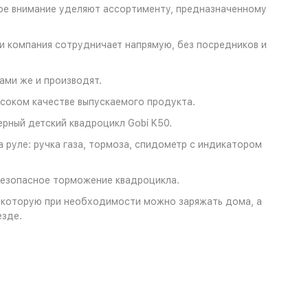
ое внимание уделяют ассортименту, предназначенному
и компания сотрудничает напрямую, без посредников и
ами же и производят.
ысоком качестве выпускаемого продукта.
рный детский квадроцикл Gobi K50.
а руле: ручка газа, тормоза, спидометр с индикатором
безопасное торможение квадроцикла.
 которую при необходимости можно заряжать дома, а
езде.