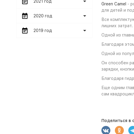
2021 год
Green Camel
- р
для детей и по
2020 год
Все комплектую
лишних затрат.
2019 год
Одной из главн
Благодаря этом
Одной из попул
Он способен ра
зарядки, кнопк
Благодаря гидр
Еще одним глав
сам квадроцикл
Поделиться в с