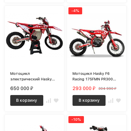
-4%
Мотоцикл
Мотоцикл Hasky F6
электрический Hasky
Racing 175FMN PR300
30kW 88v 76ah MSD
2023 MSD / F6
650 000
293 000
304 990
₽
₽
₽
В корзину
В корзину
-10%