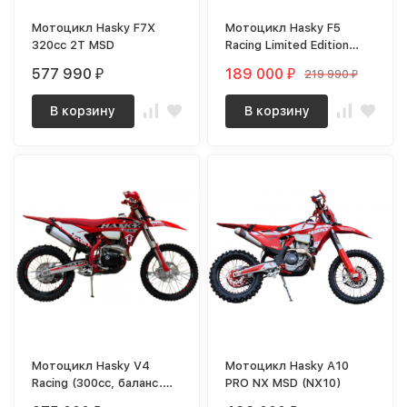
Мотоцикл Hasky F7X
Мотоцикл Hasky F5
320cc 2T MSD
Racing Limited Edition
MSD 2025 (F5 LE)
577 990
189 000
219 990
₽
₽
₽
В корзину
В корзину
Мотоцикл Hasky V4
Мотоцикл Hasky A10
Racing (300cc, баланс.
PRO NX MSD (NX10)
вал, 4 клапана) MSD