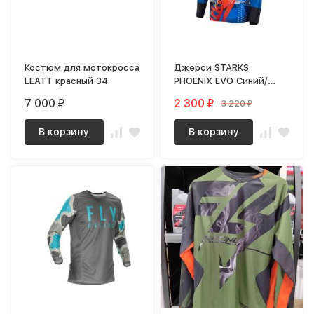
Костюм для мотокросса
Джерси STARKS
LEATT красный 34
PHOENIX EVO Синий/
Красный (XXL)
7 000
2 300
3 220
₽
₽
₽
В корзину
В корзину