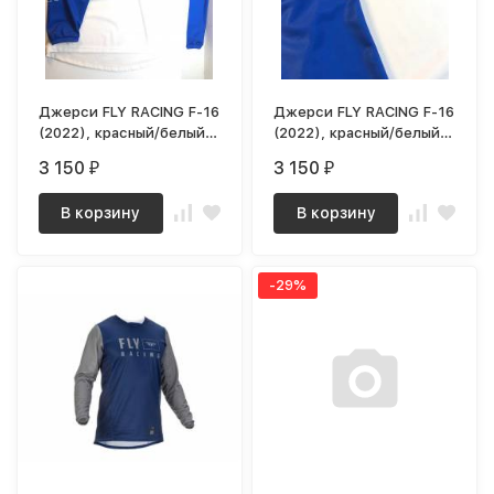
Джерси FLY RACING F-16
Джерси FLY RACING F-16
(2022), красный/белый/
(2022), красный/белый/
синий, M, 140126-929-
синий, XL, 140126-929-
3 150
3 150
₽
₽
7437
3022
В корзину
В корзину
-29%