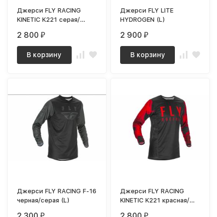
Джерси FLY RACING
Джерси FLY LITE
KINETIC K221 серая/
HYDROGEN (L)
синяя (L)
2 800
2 900
₽
₽
В корзину
В корзину
Джерси FLY RACING F-16
Джерси FLY RACING
черная/серая (L)
KINETIC K221 красная/
черная (L)
2 300
2 800
₽
₽