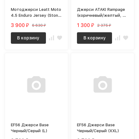
Мотоджерси Leatt Moto
Джерси ATAKI Rampage
4.5 Enduro Jersey (Stone,
(коричневый/желтый, M,
M, 2024 (5024080381))
110352-929-7737)
3 900
1 300
6 630
2 375
₽
₽
₽
₽
В корзину
В корзину
EF56 Джерси Base
EF56 Джерси Base
Черный/Серый (L)
Черный/Серый (XXL)