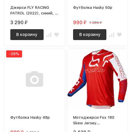
Джерси FLY RACING
Футболка Hasky 50р
PATROL (2022), синий, L,
140126-949-6335
3 290
990
1 386
₽
₽
₽
В корзину
В корзину
-29%
Футболка Hasky 48р
Мотоджерси Fox 180
Skew Jersey
(White/Red/Blue, S,