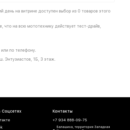
й день на витрине доступен выбор из 0 товаров этого
, что на всю мототехнику действует тест-драйв,
 или по телефону.
. Энтузиастов, 1Б, 3 этаж.
в Соцсетях
Контакты
такте
+7 934 888-09-75
ok
Балашиха, территория Западная