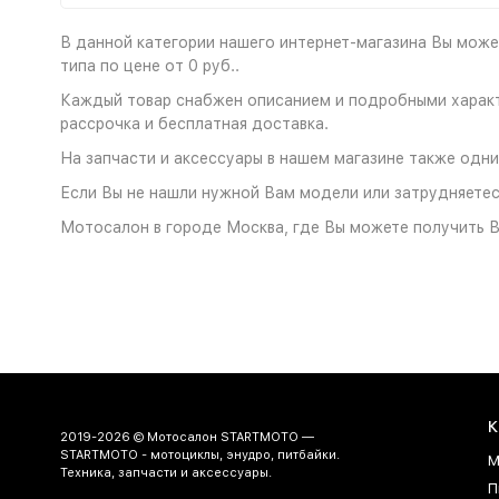
В данной категории нашего интернет-магазина Вы может
типа по цене от 0 руб..
Каждый товар снабжен описанием и подробными характе
рассрочка и бесплатная доставка.
На запчасти и аксессуары в нашем магазине также одни
Если Вы не нашли нужной Вам модели или затрудняетесь
Мотосалон в городе Москва, где Вы можете получить Ва
К
2019-2026 © Мотосалон STARTMOTO —
STARTMOTO - мотоциклы, энудро, питбайки.
М
Техника, запчасти и аксессуары.
П