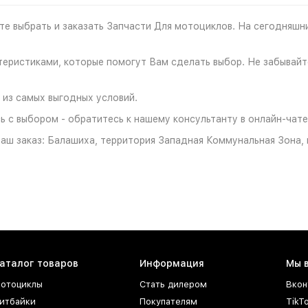
е выбрать и заказать Запчасти Для мотоциклов. На сегодняшни
ристиками, которые помогут Вам сделать выбор. Не забывайте
 из самых выгодных условий.
 с выбором - обратитесь к нашему консультанту в онлайн-чате
ш заказ: Балашиха, территория Западная Коммунальная Зона, ш
аталог товаров
Информация
Мы 
отоциклы
Стать дилером
Вкон
итбайки
Покупателям
TikT