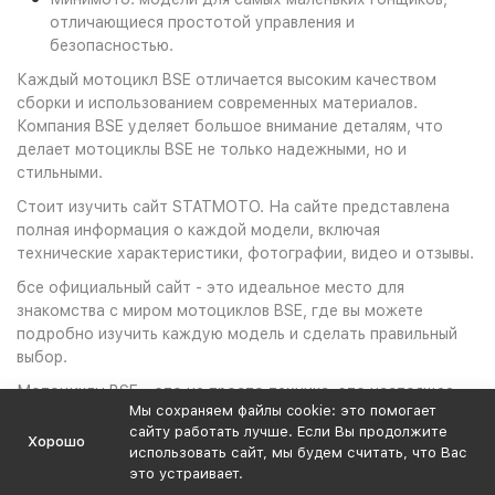
отличающиеся простотой управления и
безопасностью.
Каждый мотоцикл BSE отличается высоким качеством
сборки и использованием современных материалов.
Компания BSE уделяет большое внимание деталям, что
делает мотоциклы BSE не только надежными, но и
стильными.
Cтоит изучить сайт STATMOTO. На сайте представлена
полная информация о каждой модели, включая
технические характеристики, фотографии, видео и отзывы.
бсе официальный сайт - это идеальное место для
знакомства с миром мотоциклов BSE, где вы можете
подробно изучить каждую модель и сделать правильный
выбор.
Мотоциклы BSE – это не просто техника, это настоящее
Мы сохраняем файлы cookie: это помогает
вдохновение для путешествий, приключений и спортивных
сайту работать лучше. Если Вы продолжите
достижений. На сайте STARTMOTO вы найдете ответы на
Хорошо
использовать сайт, мы будем считать, что Вас
все ваши вопросы и свой идеальный мотоцикл.
это устраивает.