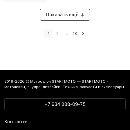
Показать ещё
1
2
...
18
2019-2026 © Мотосалон STARTMOTO — STARTMOTO -
мотоциклы, энудро, питбайки. Техника, запчасти и аксессуары.
+7 934 888-09-75
Контакты: