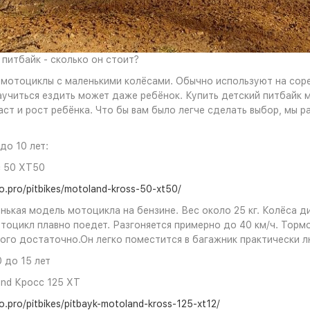
 питбайк - сколько он стоит?
 мотоциклы с маленькими колёсами. Обычно используют на сорев
аучиться ездить может даже ребёнок. Купить детский питбайк м
аст и рост ребёнка. Что бы вам было легче сделать выбор, мы 
до 10 лет:
с 50 XT50
to.pro/pitbikes/motoland-kross-50-xt50/
нькая модель мотоцикла на бензине. Вес около 25 кг. Колёса 
отоцикл плавно поедет. Разгоняется примерно до 40 км/ч. Торм
того достаточно.Он легко поместится в багажник практически 
 до 15 лет
nd Кросс 125 XT
o.pro/pitbikes/pitbayk-motoland-kross-125-xt12/