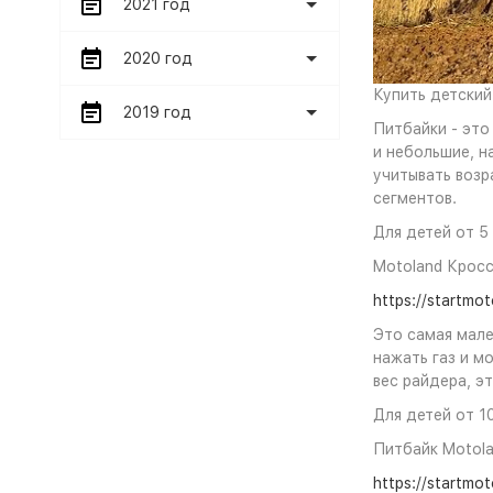
2021 год
2020 год
Купить детский
2019 год
Питбайки - это
и небольшие, н
учитывать возр
сегментов.
Для детей от 5 
Motoland Крос
https://startmo
Это самая мале
нажать газ и м
вес райдера, э
Для детей от 10
Питбайк Motola
https://startmot