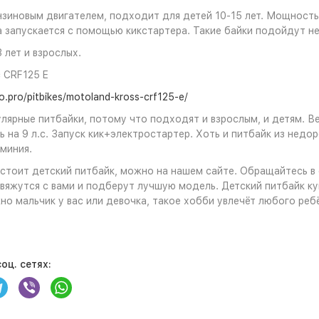
зиновым двигателем, подходит для детей 10-15 лет. Мощность м
а запускается с помощью кикстартера. Такие байки подойдут не
 лет и взрослых.
 CRF125 E
o.pro/pitbikes/motoland-kross-crf125-e/
лярные питбайки, потому что подходят и взрослым, и детям. Ве
ь на 9 л.с. Запуск кик+электростартер. Хоть и питбайк из недо
миния.
 стоит детский питбайк, можно на нашем сайте. Обращайтесь в
вяжутся с вами и подберут лучшую модель. Детский питбайк ку
но мальчик у вас или девочка, такое хобби увлечёт любого реб
оц. сетях: