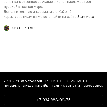
ценит качественное звучание и хочет наслаждаться
музыкой в полной мере.
Дополнительную информацию о Кайо т2
характеристикам вы можете найти на сайте
StartMoto
MOTO START
2019-2026 © Мотосалон STARTMOTO — STARTMOTO -
мотоциклы, энудро, питбайки. Техника, запчасти и аксессуары.
+7 934 888-09-75