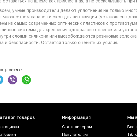
 оставаться на шлеме как приклеенная, а не соскальзывать пр
всем, умные производители делают уплотнения не только много
 множеством каналов и окон для вентиляции (установлены да
ены из самых современных оптических пластиков с противотума
зличные системы для крепления одноразовых пленок или устан
нутри слоями силикона или высвобождаются резиновые волокна o
а и безопасности. Остается только оценить их усилия.
оц. сетях:
аталог товаров
Информация
Мы 
отоциклы
Стать дилером
Вкон
итбайки
Покупателям
TikT