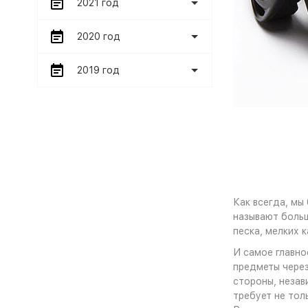
2021 год
2020 год
2019 год
Как всегда, мы
называют больш
песка, мелких 
И самое главно
предметы через
стороны, незав
требует не тол