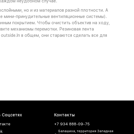
и каждом неудобном случае.
слойными, но и из материалов разной плотности. А
же мини-принудительные вентиляционные системы).
нным покрытием. Чтобы очистить объектив на ходу,
овите механизмы перемотки. Резиновая лента
utside.In в общем, они стараются сделать все для
в Соцсетях
Контакты
такте
+7 934 888-09-75
ok
Балашиха, территория Западная