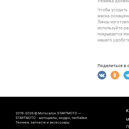
Резинка должна
Чтобы угодить 
маска оснащена
Линзы изготовл
используйте ра
покрывается из
нашего удобств
Поделиться в с
К
2019-2026 © Мотосалон STARTMOTO —
STARTMOTO - мотоциклы, энудро, питбайки.
М
Техника, запчасти и аксессуары.
П