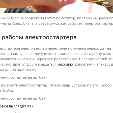
айки имеют на вооружении этот помогатор, поэтому мы рассмот
 на питбайк. Сначала разберемся, как работает электростартер
 работы электростартера
я стартёра электричество через реле включения переходит на т
через рычажную передачу вводит в зацепление шестеренку элек
мыкаются контакты. Через это реле проходит электрический то
висимо друг от друга вращаться
маховику
двигателя и электрод
исходное положение.
электростартер на питбайк
байк и есть электростартер. Нужно лишь установить его. Выбо
итбайка.
электростартер на питбайк
овки выглядит так: