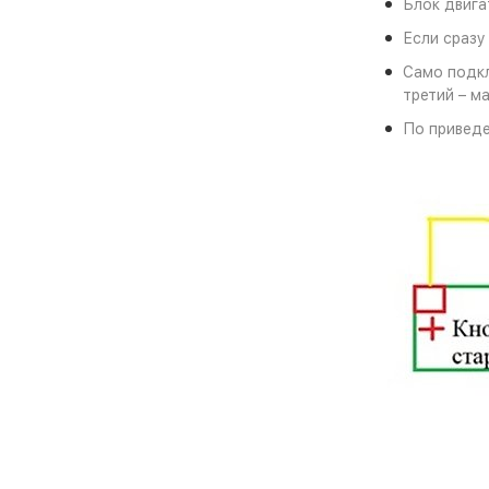
Блок двига
Если сразу
Само подкл
третий – м
По приведе