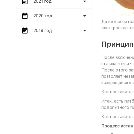
2021 год
2020 год
Да не все питб
электростартер
2019 год
Принцип
После включени
втягивается и 
После этого за
позволяет неза
возвращаеся в 
Как поставить 
Итак, есть пит
подопытного п
Как поставить 
Процесс устан