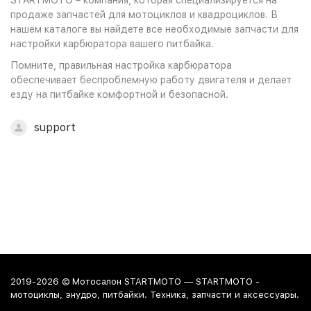
STARTMOTO – компания, которая специализируется на
продаже запчастей для мотоциклов и квадроциклов. В
нашем каталоге вы найдете все необходимые запчасти для
настройки карбюратора вашего питбайка.
Помните, правильная настройка карбюратора
обеспечивает беспроблемную работу двигателя и делает
езду на питбайке комфортной и безопасной.
support
2019-2026 © Мотосалон STARTMOTO — STARTMOTO -
мотоциклы, энудро, питбайки. Техника, запчасти и аксессуары.