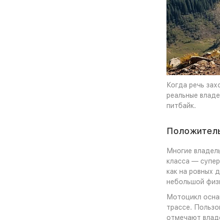
Когда речь зах
реальные владе
питбайк.
Положитель
Многие владель
класса — супер
как на ровных 
небольшой физ
Мотоцикл оснащ
трассе. Пользо
отмечают владе