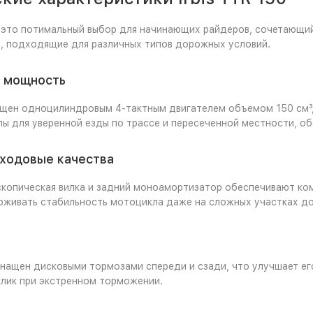
— это потимальный выбор для начинающих райдеров, сочетающи
, подходящие для различных типов дорожных условий.
и мощность
ен одноцилиндровым 4-тактным двигателем объемом 150 см³, к
ы для уверенной езды по трассе и пересеченной местности, о
 ходовые качества
скопическая вилка и задний моноамортизатор обеспечивают ко
живать стабильность мотоцикла даже на сложных участках до
оснащен дисковыми тормозами спереди и сзади, что улучшает е
лик при экстренном торможении.