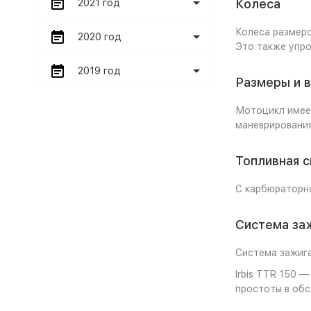
Колеса
2021 год
Колеса размеро
2020 год
Это также упро
2019 год
Размеры и 
Мотоцикл имеет
маневрирования
Топливная 
С карбюраторно
Система заж
Система зажига
Irbis TTR 150
простоты в обс