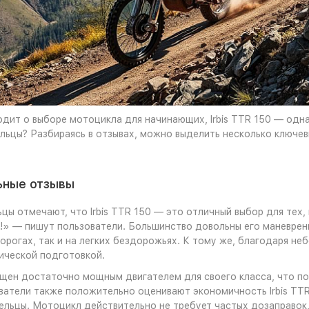
одит о выборе мотоцикла для начинающих, Irbis TTR 150 — одна
льцы? Разбираясь в отзывах, можно выделить несколько ключе
ные отзывы
цы отмечают, что Irbis TTR 150 — это отличный выбор для тех,
!» — пишут пользователи. Большинство довольны его маневрен
дорогах, так и на легких бездорожьях. К тому же, благодаря н
ической подготовкой.
ен достаточно мощным двигателем для своего класса, что позв
ватели также положительно оценивают экономичность Irbis TTR
льцы. Мотоцикл действительно не требует частых дозаправок,