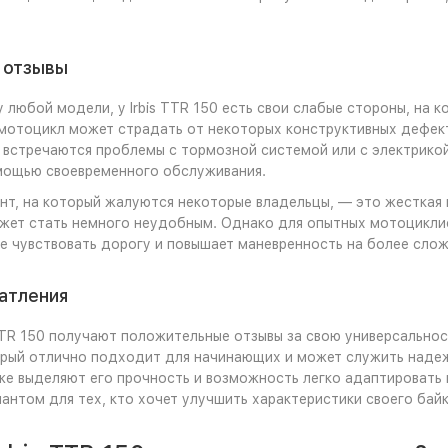
 отзывы
 у любой модели, у Irbis TTR 150 есть свои слабые стороны, н
мотоцикл может страдать от некоторых конструктивных дефект
 встречаются проблемы с тормозной системой или с электрикой
мощью своевременного обслуживания.
т, на который жалуются некоторые владельцы, — это жесткая 
жет стать немного неудобным. Однако для опытных мотоциклис
е чувствовать дорогу и повышает маневренность на более слож
атления
 TTR 150 получают положительные отзывы за свою универсальнос
орый отлично подходит для начинающих и может служить наде
е выделяют его прочность и возможность легко адаптировать 
антом для тех, кто хочет улучшить характеристики своего байк