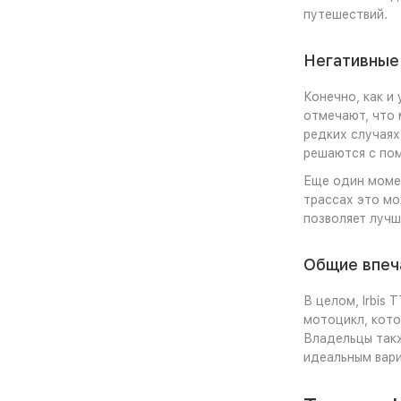
путешествий.
Негативные
Конечно, как и
отмечают, что 
редких случаях
решаются с по
Еще один момен
трассах это мо
позволяет лучш
Общие впеч
В целом, Irbis
мотоцикл, кот
Владельцы такж
идеальным вари