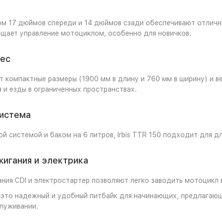
м 17 дюймов спереди и 14 дюймов сзади обеспечивают отличн
щает управление мотоциклом, особенно для новичков.
вес
 компактные размеры (1900 мм в длину и 760 мм в ширину) и ве
 и езды в ограниченных пространствах.
система
й системой и баком на 6 литров, Irbis TTR 150 подходит для д
игания и электрика
ния CDI и электростартер позволяют легко заводить мотоцикл 
 — это надежный и удобный питбайк для начинающих, предлага
луживании.