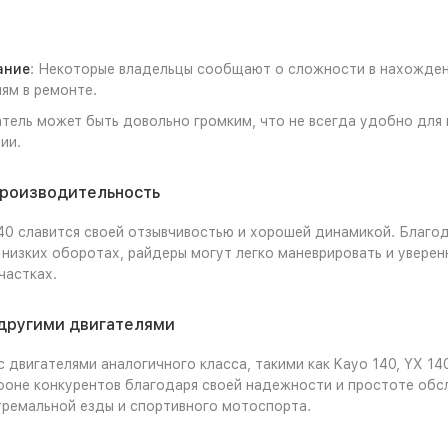
ание
: Некоторые владельцы сообщают о сложности в нахождени
ям в ремонте.
атель может быть довольно громким, что не всегда удобно для
ии.
производительность
40 славится своей отзывчивостью и хорошей динамикой. Благо
 низких оборотах, райдеры могут легко маневрировать и уверенн
частках.
 другими двигателями
с двигателями аналогичного класса, такими как Kayo 140, YX 1
фоне конкурентов благодаря своей надежности и простоте обс
ремальной езды и спортивного мотоспорта.