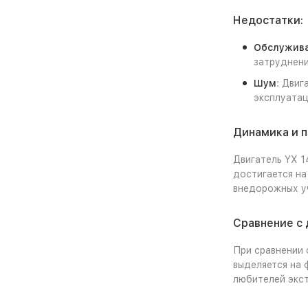
Недостатки:
Обслужив
затруднени
Шум
: Двиг
эксплуатац
Динамика и 
Двигатель YX 1
достигается на
внедорожных у
Сравнение с
При сравнении 
выделяется на 
любителей экст