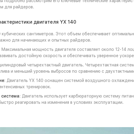
ы подробно рассмотрим его ключевые технические характерист
м для райдеров.
актеристики двигателя YX 140
0 кубических сантиметров. Этот объем обеспечивает оптималь
ажно для начинающих и опытных райдеров.
: Максимальная мощность двигателя составляет около 12-14 ло
азвивать достойную скорость и обеспечивать уверенное ускоре
цилиндровый четырехтактный двигатель. Четырехтактная систе
лива и меньший уровень выбросов по сравнению с двухтактными
ие
: Двигатель YX 140 оснащен системой воздушного охлаждения
интенсивных тренировок.
 система
: Двигатель использует карбюраторную систему питан
быстро реагировать на изменения в условиях эксплуатации.