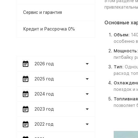
этом разделе м
привлекательны
Сервис и гарантия
Основные хар
Кредит и Рассрочка 0%
Объем
: 14
особенно в
Мощность
питбайку р
2026 год
Тип
: Одно
расход топ
2025 год
Охлажден
поездок и 
2024 год
Топливная
позволяет 
2023 год
2022 год