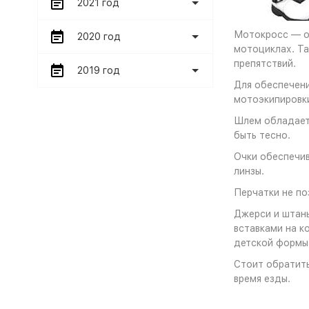
2021 год
Мотокросс — од
2020 год
мотоциклах. Та
препятствий.
2019 год
Для обеспечен
мотоэкипировки
Шлем обладает 
быть тесно.
Очки обеспечив
линзы.
Перчатки не по
Джерси и штан
вставками на к
детской формы
Стоит обратить
время езды.