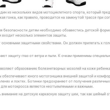
ин из нескольких видов мотоциклетного спорта, который предс
кая гонка, как правило, проводится на замкнутой трассе при с
ия безопасности детям необходимо обзавестись детской формо
 входит несколько элементов защиты.
основными защитными свойствами. Он должен прилегать к голо
ают защиту глаз от ветра и пыли. К очкам применимы специаль
зволяют образованию болезнетворных мозолей на коже ребенка,
ы обеспечивают юного мотогонщика внешней защитой и комфо
оленях и локтях. Ботинки предохраняют от получения различных
 для мотокросса являются неотъемлемыми и важными.
 внимание на детскую каркасную защиту шеи, так как шейный о