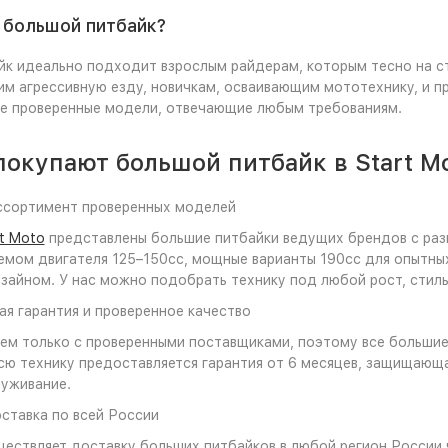
 большой питбайк?
йк идеально подходит взрослым райдерам, которым тесно на с
 агрессивную езду, новичкам, осваивающим мототехнику, и пр
те проверенные модели, отвечающие любым требованиям.
окупают большой питбайк в Start M
ссортимент проверенных моделей
rt Moto
представлены большие питбайки ведущих брендов с раз
емом двигателя 125–150cc, мощные варианты 190cc для опытных
зайном. У нас можно подобрать технику под любой рост, стиль
я гарантия и проверенное качество
м только с проверенными поставщиками, поэтому все большие 
сю технику предоставляется гарантия от 6 месяцев, защищающ
луживание.
ставка по всей России
ествляет доставку больших питбайков в любой регион России 