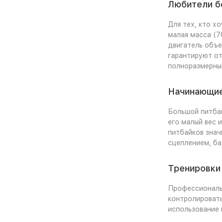
Любители б
Для тех, кто х
малая масса (7
двигатель объе
гарантируют от
полноразмерны
Начинающие
Большой питбай
его малый вес 
питбайков знач
сцеплением, ба
Тренировки
Профессиональн
контролировать
использование 