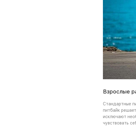
Взрослые ра
Стандартные пи
питбайк решает
исключают необ
чувствовать се