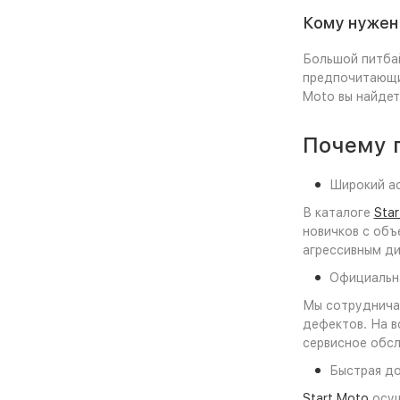
Кому нужен
Большой питба
предпочитающим
Moto вы найде
Почему п
Широкий а
В каталоге
Sta
новичков с объ
агрессивным ди
Официальна
Мы сотрудничае
дефектов. На в
сервисное обс
Быстрая до
Start Moto
осущ