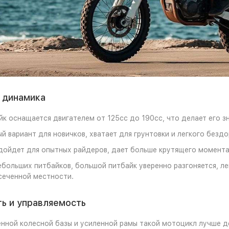
 динамика
к оснащается двигателем от 125cc до 190cc, что делает его з
ый вариант для новичков, хватает для грунтовки и легкого безд
дойдет для опытных райдеров, дает больше крутящего момента
ебольших питбайков, большой питбайк уверенно разгоняется, л
сеченной местности.
ь и управляемость
енной колесной базы и усиленной рамы такой мотоцикл лучше д