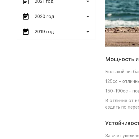
2021 год
2020 год
2019 год
Мощность и
Большой питбай
125cc – отличн
150–190cc – по
В отличие от н
ездить по пере
Устойчивост
За счет увелич