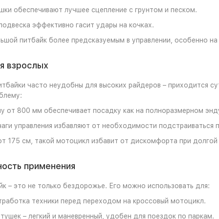
ки обеспечивают лучшее сцепление с грунтом и песком.
одвеска эффективно гасит удары на кочках.
ьшой питбайк более предсказуемым в управлении, особенно на
я взрослых
тбайки часто неудобны для высоких райдеров – приходится сут
блему:
у от 800 мм обеспечивает посадку как на полноразмерном энд
аги управления избавляют от необходимости подстраиваться п
от 175 см, такой мотоцикл избавит от дискомфорта при долгой 
ность применения
к – это не только бездорожье. Его можно использовать для:
тработка техники перед переходом на кроссовый мотоцикл.
тушек – легкий и маневренный, удобен для поездок по паркам.