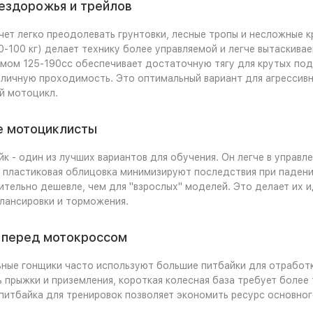
ездорожья и трейлов
очет легко преодолевать грунтовки, лесные тропы и несложные 
0-100 кг) делает технику более управляемой и легче вытаскива
мом 125-190cc обеспечивает достаточную тягу для крутых подъ
личную проходимость. Это оптимальный вариант для агрессивн
й мотоцикл.
 мотоциклисты
к - один из лучших вариантов для обучения. Он легче в управл
и пластиковая облицовка минимизируют последствия при падени
ительно дешевле, чем для "взрослых" моделей. Это делает их 
лансировки и торможения.
 перед мотокроссом
ые гонщики часто используют большие питбайки для отработки
 прыжки и приземления, короткая колесная база требует более 
питбайка для тренировок позволяет экономить ресурс основног