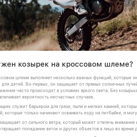
ужен козырек на кроссовом шлеме?
ссовом шлеме выполняет несколько важных функций, которые з
 для детей. Во-первых, он защищает от прямых солнечных луче
вижения часто происходят в условиях яркого света. Без козырьк
величивает вероятность несчастных случаев.
зырек служит барьером для грязи, пыли и мелких камней, которы
й, которые только начинают осваивать езду на питбайке, и мо
защищает от сильного ветра, который может отвлечь внимание
отвращает попадание веток и других объектов в лицо во время 