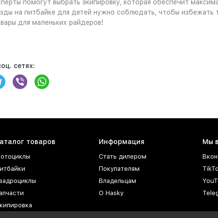
сперты помогут выбрать экипировку, которая обеспечит максима
езды на питбайке для детей нужно соблюдать, чтобы избежать 
вары для маленьких райдеров!
оц. сетях:
аталог товаров
Информация
Мы 
отоциклы
Стать дилером
Вкон
итбайки
Покупателям
TikT
вадроциклы
Владельцам
YouT
апчасти
О Hasky
Tele
кипировка
СМ