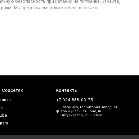
льную безопасность при катании на питбайке. Узнайте,
травм. Мы предлагаем только качественные и
в Соцсетях
Контакты
такте
+7 934 888-09-75
ok
Балашиха, территория Западная
Коммунальная Зона, ш.
ube
Энтузиастов, 1Б, 3 этаж
gram