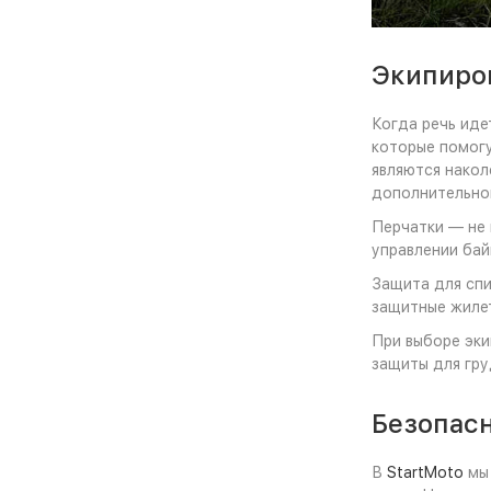
Экипиров
Когда речь иде
которые помогу
являются накол
дополнительной
Перчатки — не 
управлении бай
Защита для спи
защитные жилет
При выборе эки
защиты для гру
Безопасн
В
StartMoto
мы 