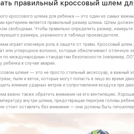
рать правильный кроссовый шлем дл
ого кроссового шлема для ребенка — это один из самых важных
ым критерием является правильный размер шлема. Шлем должен 
ком свободным. Чтобы правильно определить размер, измерьте 
вующего размера, указанного в таблице производителя.
ма играет ключевую роль в защите от травм. Кроссовый шлем 
ат или углеродное волокно, которые обеспечивают отличную з
 по международным стандартам безопасности (например, DOT и
у ребенка в случае аварии.
ссовом шлеме — это не просто стильный аксессуар, а важный э
грязи, пыли и веток, которые могут попасть в лицо во время дв
шить влияние ударных ветров и сопротивления воздуха при дви
ма важно также обратить внимание на его вентиляцию. Хорош
пературу внутри шлема, предотвращая перегрев головы ребенк
не стоит оставлять без внимания — они должны быть гипоаллер