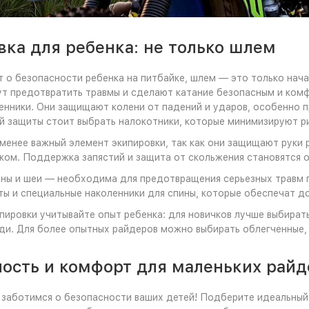
ка для ребенка: не только шлем
т о безопасности ребенка на питбайке, шлем — это только нач
т предотвратить травмы и сделают катание безопасным и ком
енники. Они защищают колени от падений и ударов, особенно п
 защиты стоит выбрать налокотники, которые минимизируют рис
менее важный элемент экипировки, так как они защищают руки 
ком. Поддержка запястий и защита от скольжения становятся о
ны и шеи — необходима для предотвращения серьезных травм 
ы и специальные наколенники для спины, которые обеспечат д
пировки учитывайте опыт ребенка: для новичков лучше выбират
ди. Для более опытных райдеров можно выбирать облегченные,
ость и комфорт для маленьких райде
заботимся о безопасности ваших детей! Подберите идеальный 