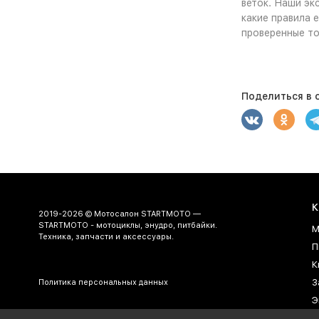
веток. Наши эк
какие правила 
проверенные то
Поделиться в с
К
2019-2026 © Мотосалон STARTMOTO —
STARTMOTO - мотоциклы, энудро, питбайки.
М
Техника, запчасти и аксессуары.
П
К
З
Политика персональных данных
Э
Г