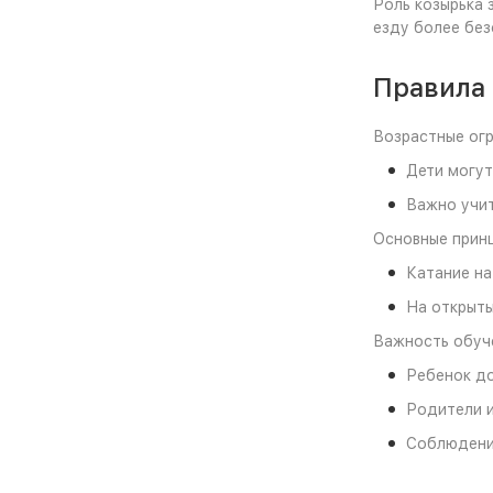
Роль козырька 
езду более без
Правила 
Возрастные огр
Дети могут
Важно учит
Основные принц
Катание на
На открыты
Важность обуче
Ребенок до
Родители и
Соблюдение