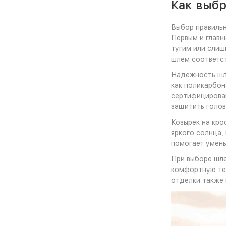
Как выб
Выбор правильн
Первым и главн
тугим или слиш
шлем соответст
Надежность шле
как поликарбон
сертифицирован
защитить голов
Козырек на кро
яркого солнца, 
помогает умень
При выборе шле
комфортную тем
отделки также 