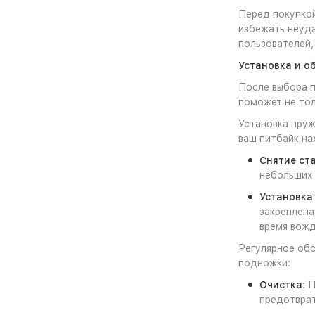
Перед покупкой
избежать неуда
пользователей,
Установка и о
После выбора п
поможет не тол
Установка пруж
ваш питбайк на
Снятие ст
небольших 
Установка
закреплена
время вожд
Регулярное обс
подножки:
Очистка
: 
предотврат