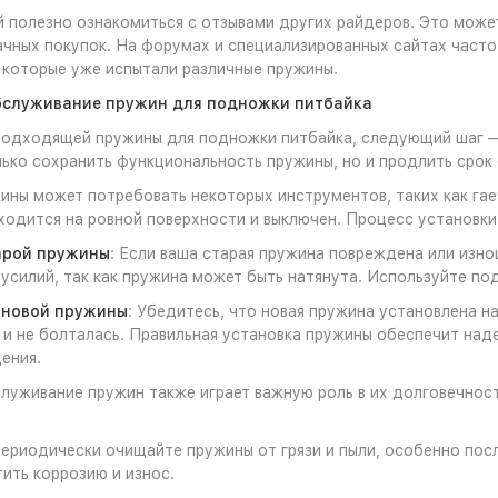
 полезно ознакомиться с отзывами других райдеров. Это може
чных покупок. На форумах и специализированных сайтах част
 которые уже испытали различные пружины.
бслуживание пружин для подножки питбайка
одходящей пружины для подножки питбайка, следующий шаг — 
ько сохранить функциональность пружины, но и продлить срок
ины может потребовать некоторых инструментов, таких как гае
ходится на ровной поверхности и выключен. Процесс установк
арой пружины
: Если ваша старая пружина повреждена или изно
усилий, так как пружина может быть натянута. Используйте по
 новой пружины
: Убедитесь, что новая пружина установлена н
 и не болталась. Правильная установка пружины обеспечит н
ения.
луживание пружин также играет важную роль в их долговечност
Периодически очищайте пружины от грязи и пыли, особенно по
ить коррозию и износ.