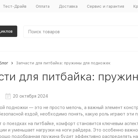
Тест-Драйв
Оплата
Доставка
Сервис и гарантия
Кр
циклов
Блог
Запчасти для питбайка: пружины для подножек
сти для питбайка: пружи
20 октября 2024
й подножки — это не просто мелочь, а важный элемент констр
езопасной ездой, необходимо понять, какую роль играют эти п
т о поездках на питбайке, комфорт становится ключевым аспе
ции и уменьшает нагрузки на ноги райдера. Это особенно важно
рошо подобранная пружина будет эффективно распределять наг