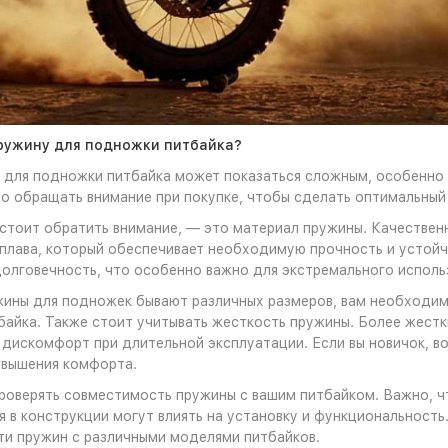
ружину для подножки питбайка?
 для подножки питбайка может показаться сложным, особенно 
то обращать внимание при покупке, чтобы сделать оптимальный
 стоит обратить внимание, — это материал пружины. Качествен
плава, который обеспечивает необходимую прочность и устойч
олговечность, что особенно важно для экстремального использ
ины для подножек бывают различных размеров, вам необходимо
байка. Также стоит учитывать жесткость пружины. Более жестк
 дискомфорт при длительной эксплуатации. Если вы новичок, в
овышения комфорта.
роверять совместимость пружины с вашим питбайком. Важно, 
ия в конструкции могут влиять на установку и функциональность
и пружин с различными моделями питбайков.