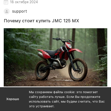
18 октября 2024
support
Почему стоит купить JMC 125 MX
Ищете баланс между мощностью и управляемостью? JMC
Мы сохраняем файлы cookie: это помогает
125 MX идеально подходит для начинающих, так и для
сайту работать лучше. Если Вы продолжите
Хорошо
использовать сайт, мы будем считать, что Вас
опытных райдеров, которые хотят испытать адреналин на
это устраивает.
трассе.