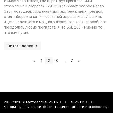
В мире мотоциклов, где царит дух приключений и
стремление к скорости, BSE 250 занимает особое место.
Этот мотоцикл, созданный для экстремальных поездок,
стал выбором многих любителей адреналина. И если вы
ищете надежного и мощного железного коня, способного
преодолеть любые препятствия, то BSE 250 - именно то,
что вам нужно.
Читать далее
1
2
3
...
7
2019-2026 © Мотосалон STARTMOTO — STARTMOTO -
мотоциклы, энудро, питбайки. Техника, запчасти и аксессуары.