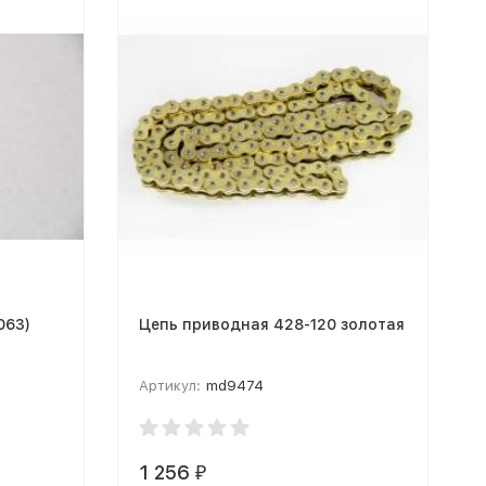
063)
Цепь приводная 428-120 золотая
Артикул:
md9474
1 256
₽