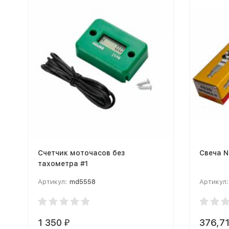
Счетчик моточасов без
Свеча 
тахометра #1
Артикул:
md5558
Артикул:
1 350
376,7
₽