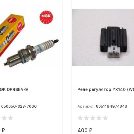
NGK DPR8EA-9
Реле регулятор YX140 (W
050056-323-7066
Артикул:
8051194974848
1
400
₽
₽