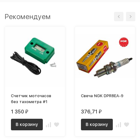
Рекомендуем
Счетчик моточасов
Свеча NGK DPR8EA-9
без тахометра #1
1 350
376,71
₽
₽
В корзину
В корзину