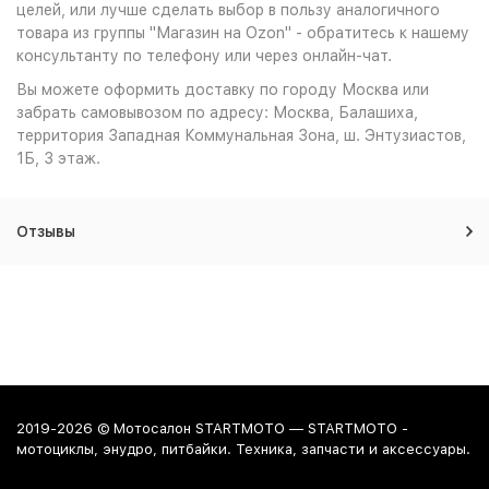
целей, или лучше сделать выбор в пользу аналогичного
товара из группы "Магазин на Ozon" - обратитесь к нашему
консультанту по телефону или через онлайн-чат.
Вы можете оформить доставку по городу Москва или
забрать самовывозом по адресу: Москва, Балашиха,
территория Западная Коммунальная Зона, ш. Энтузиастов,
1Б, 3 этаж.
Отзывы
2019-2026 © Мотосалон STARTMOTO — STARTMOTO -
мотоциклы, энудро, питбайки. Техника, запчасти и аксессуары.