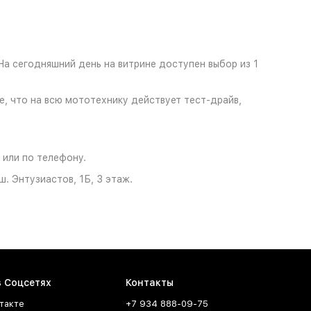
На сегодняшний день на витрине доступен выбор из 1
, что на всю мототехнику действует тест-драйв,
 или по телефону.
. Энтузиастов, 1Б, 3 этаж.
в Соцсетях
Контакты
такте
+7 934 888-09-75