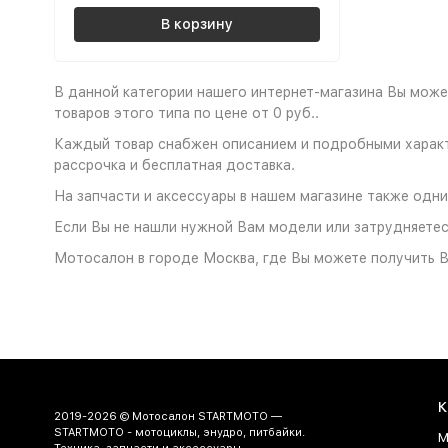
В корзину
В данной категории нашего интернет-магазина Вы может
товаров этого типа по цене от 0 руб..
Каждый товар снабжен описанием и подробными характе
рассрочка и бесплатная доставка.
На запчасти и аксессуары в нашем магазине также одни
Если Вы не нашли нужной Вам модели или затрудняетесь
Мотосалон в городе Москва, где Вы можете получить Ва
К
2019-2026 © Мотосалон STARTMOTO —
STARTMOTO - мотоциклы, энудро, питбайки.
М