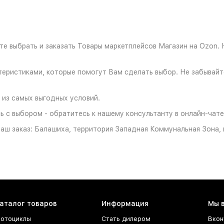
е выбрать и заказать Товары маркетплейсов Магазин на Ozon. 
ристиками, которые помогут Вам сделать выбор. Не забывайте
 из самых выгодных условий.
 с выбором - обратитесь к нашему консультанту в онлайн-чате
ш заказ: Балашиха, территория Западная Коммунальная Зона, ш
аталог товаров
Информация
Мы 
отоциклы
Стать дилером
Вкон