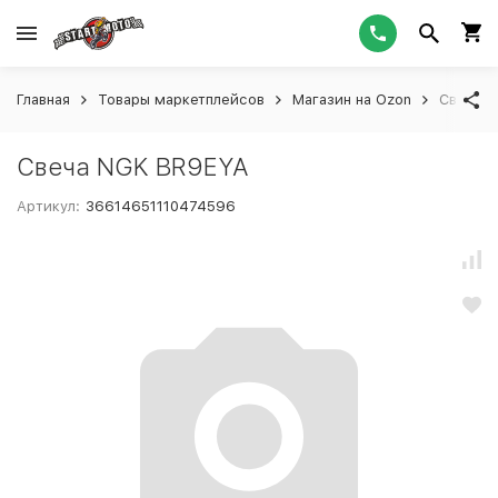
Главная
Товары маркетплейсов
Магазин на Ozon
Свеча 
Свеча NGK BR9EYA
Артикул:
36614651110474596