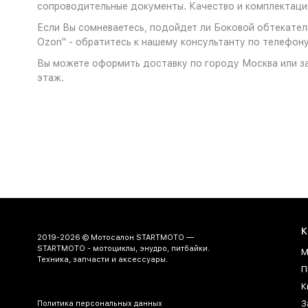
сопроводительные документы. Качество и комплектация
Если Вы сомневаетесь, подойдет ли Боковой обтекатель 
Ozon" - обратитесь к нашему консультанту по телефону
Вы можете оформить доставку по городу Москва или за
этаж.
К
2019-2026 © Мотосалон STARTMOTO —
STARTMOTO - мотоциклы, энудро, питбайки.
М
Техника, запчасти и аксессуары.
П
К
З
Политика персональных данных