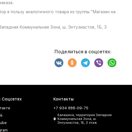
аказа.
ор в пользу аналогичного товара из группы "Магазин на
ападная Коммунальная Зона, ш. Энтузиастов, 1Б, 3
Поделиться в соцсетях:
в Соцсетях
Контакты
такте
+7 934 888-09-75
ok
Балашиха, территория Западная
Коммунальная Зона, ш.
ube
Энтузиастов, 1Б, 3 этаж
gram