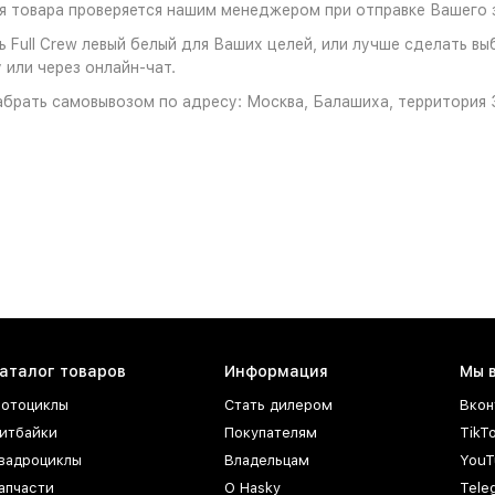
 товара проверяется нашим менеджером при отправке Вашего з
Full Crew левый белый для Ваших целей, или лучше сделать выб
 или через онлайн-чат.
брать самовывозом по адресу: Москва, Балашиха, территория З
аталог товаров
Информация
Мы 
отоциклы
Стать дилером
Вкон
итбайки
Покупателям
TikT
вадроциклы
Владельцам
YouT
апчасти
О Hasky
Tele