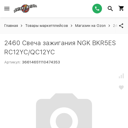
Главная
Товары маркетплейсов
Магазин на Ozon
2460 Св
2460 Свеча зажигания NGK BKR5ES
RC12YC/QC12YC
Артикул:
36614651110474353