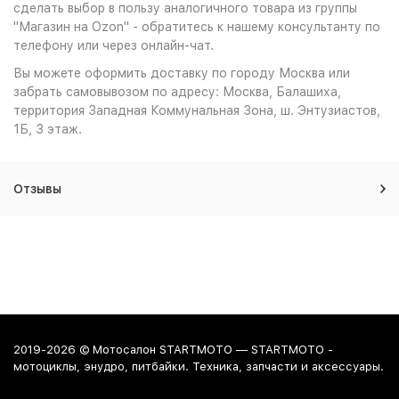
сделать выбор в пользу аналогичного товара из группы
"Магазин на Ozon" - обратитесь к нашему консультанту по
телефону или через онлайн-чат.
Вы можете оформить доставку по городу Москва или
забрать самовывозом по адресу: Москва, Балашиха,
территория Западная Коммунальная Зона, ш. Энтузиастов,
1Б, 3 этаж.
Отзывы
2019-2026 © Мотосалон STARTMOTO — STARTMOTO -
мотоциклы, энудро, питбайки. Техника, запчасти и аксессуары.