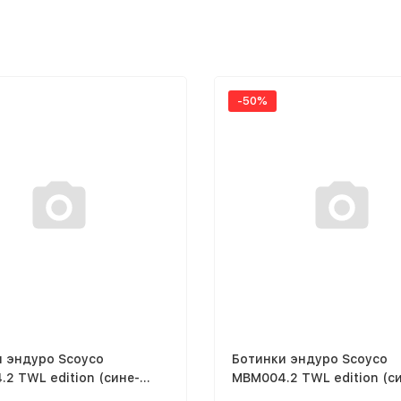
-50%
и эндуро Scoyco
Ботинки эндуро Scoyco
2 TWL edition (сине-
MBM004.2 TWL edition (с
ый, 40)
оранжевый, 41)