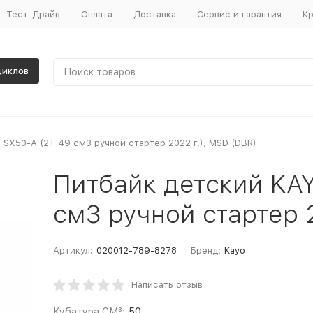
Тест-Драйв
Оплата
Доставка
Сервис и гарантия
Кр
циклов
SX50-A (2T 49 см3 ручной стартер 2022 г.), MSD (DBR)
Питбайк детский KA
см3 ручной стартер 2
Артикул:
020012-789-8278
Бренд:
Kayo
Написать отзыв
Кубатура СМ³:
50