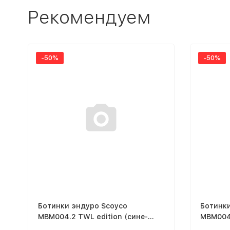
Рекомендуем
-50%
-50%
Ботинки эндуро Scoyco
Ботинк
MBM004.2 TWL edition (сине-
MBM004.
оранжевый, 39)
оранжев