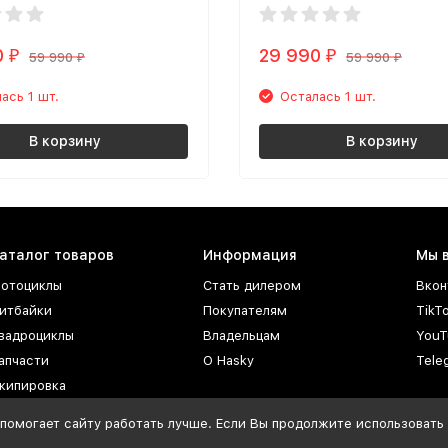
0
29 990
₽
₽
59 990
59 990
₽
₽
ась 1 шт.
Осталась 1 шт.
В корзину
В корзину
аталог товаров
Информация
Мы 
отоциклы
Стать дилером
Вкон
итбайки
Покупателям
TikT
вадроциклы
Владельцам
YouT
апчасти
О Hasky
Tele
кипировка
СМ
помогает сайту работать лучше. Если Вы продолжите использовать с