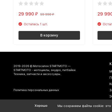
29 990
29 99
₽
59 990
₽
Осталась 1 шт.
Остал
В корзину
К
2019-2026 © Мотосалон STARTMOTO —
STARTMOTO - мотоциклы, энудро, питбайки.
М
Техника, запчасти и аксессуары.
П
К
З
Политика персональных данных
Э
Г
Хорошо
Мы сохраняем файлы cookie: это 