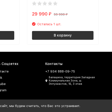
29 990
₽
59 990
₽
Осталась 1 шт.
В корзину
в Соцсетях
Контакты
такте
+7 934 888-09-75
ok
Балашиха, территория Западная
Коммунальная Зона, ш.
ube
Энтузиастов, 1Б, 3 этаж
gram
айт, мы будем считать, что Вас это устраивает.