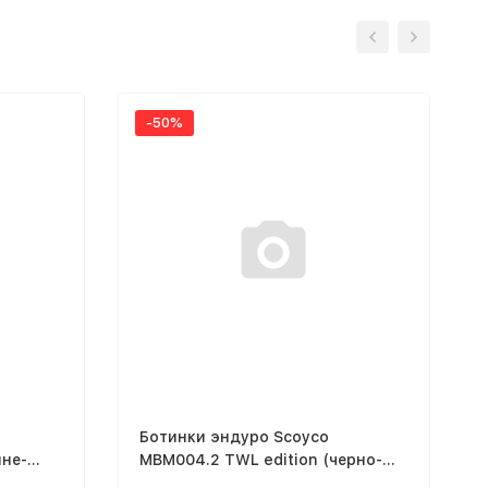
-50%
Ботинки эндуро Scoyco
ине-
MBM004.2 TWL edition (черно-
серый, 39)