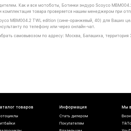
ителем. Как и все мотоботы, Ботинки эндуро Scoyco MBM004.2 
 комплектация товара проверяется нашим менеджером при отпр
yco MBM004.2 TWL edition (сине-оранжевый, 40) для Ваших цел
нсультанту по телефону или через онлайн-чат.
брать самовывозом по адресу: Москва, Балашиха, территория З
аталог товаров
Информация
Мы 
отоциклы
Стать дилером
Вкон
итбайки
Покупателям
TikT
вадроциклы
Владельцам
YouT