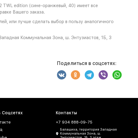
TWL edition (сине-оранжевый, 40) имеет все
авке Вашего заказа.
ей, или лучше сделать выбор в пользу аналогичного
ападная Коммунальная Зона, ш. Энтузиастов, 1Б, 3
Поделиться в соцсетях:
в Соцсетях
Контакты
такте
+7 934 888-09-75
ok
Балашиха, территория Западная
Коммунальная Зона, ш.
ube
Энтузиастов, 1Б, 3 этаж