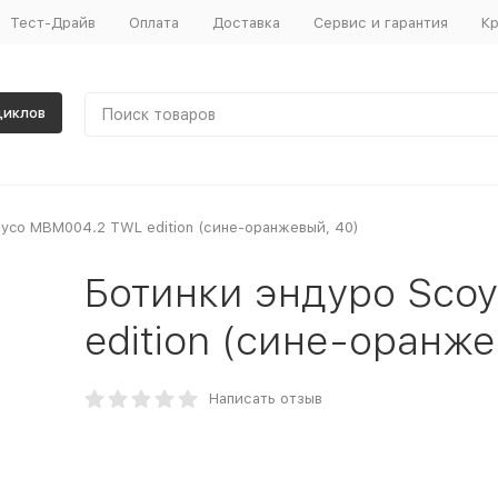
Тест-Драйв
Оплата
Доставка
Сервис и гарантия
Кр
циклов
yco MBM004.2 TWL edition (сине-оранжевый, 40)
Ботинки эндуро Sco
edition (сине-оранже
Написать отзыв