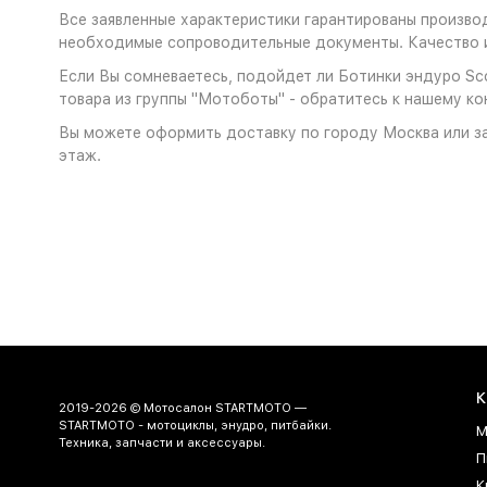
Все заявленные характеристики гарантированы производ
необходимые сопроводительные документы. Качество и
Если Вы сомневаетесь, подойдет ли Ботинки эндуро Sco
товара из группы "Мотоботы" - обратитесь к нашему ко
Вы можете оформить доставку по городу Москва или за
этаж.
К
2019-2026 © Мотосалон STARTMOTO —
STARTMOTO - мотоциклы, энудро, питбайки.
М
Техника, запчасти и аксессуары.
П
К