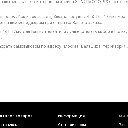
на витрине нашего интернет-магазина STARTMOTO.PRO - это се
дителем. Как и все звезды, Звезда ведущая 428 14Т 17мм имее
ся нашим менеджером при отправке Вашего заказа.
 14Т 17мм для Ваших целей, или лучше сделать выбор в пользу 
.
брать самовывозом по адресу: Москва, Балашиха, территория З
аталог товаров
Информация
Мы 
отоциклы
Стать дилером
Вкон