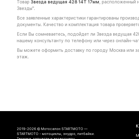
Товар
Звезда ведущая 428 14Т 17мм
, расположенный 
Звезды".
Все заявленные характеристики гарантированы произво
документы. Качество и комплектация товара проверяет
Если Вы сомневаетесь, подойдет ли Звезда ведущая 428
нашему консультанту по телефону или через онлайн-чат
Вы можете оформить доставку по городу Москва или за
этаж.
К
2019-2026 © Мотосалон STARTMOTO —
STARTMOTO - мотоциклы, энудро, питбайки.
М
Техника, запчасти и аксессуары.