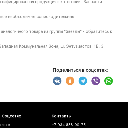
ртифицированная продукция в категории "Запчасти
т все необходимые сопроводительные
аналогичного товара из группы "Звезды" - обратитесь к
ападная Коммунальная Зона, ш. Энтузиастов, 1Б, 3
Поделиться в соцсетях:
в Соцсетях
Контакты
такте
+7 934 888-09-75