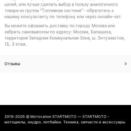
целей, или лучше сделать выбор в пользу аналогичного
товара из группы "Топливная система" - обратитесь к
нашему консультанту по телефону или через онлайн-чат.
Вы можете оформить доставку по городу Москва или
забрать самовывозом по адресу: Москва, Балашиха,
территория Западная Коммунальная Зона, ш. Энтузиастов,
1Б, 3 этаж.
Отзывы
2019-2026 © Мотосалон STARTMOTO — STARTMOTO -
мотоциклы, энудро, питбайки. Техника, запчасти и аксессуары.