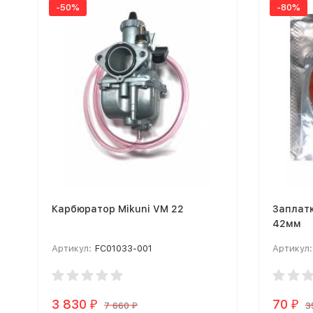
-50%
-80%
Карбюратор Mikuni VM 22
Заплатк
42мм
Артикул:
FC01033-001
Артикул:
3 830
70
₽
₽
7 660
3
₽