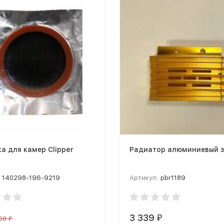
а для камер Clipper
Радиатор алюминиевый 
140298-196-9219
Артикул:
pbr1189
3 339
₽
50
₽