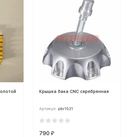
золотой
Крышка бака CNC серебрянная
Артикул:
pbr1521
790
₽