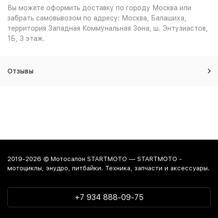
Вы можете оформить доставку по городу Москва или
забрать самовывозом по адресу: Москва, Балашиха,
территория Западная Коммунальная Зона, ш. Энтузиастов,
1Б, 3 этаж.
Отзывы
2019-2026 © Мотосалон STARTMOTO — STARTMOTO -
мотоциклы, энудро, питбайки. Техника, запчасти и аксессуары.
+7 934 888-09-75