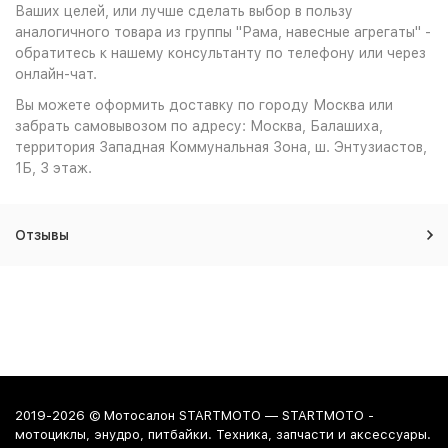
Ваших целей, или лучше сделать выбор в пользу
аналогичного товара из группы "Рама, навесные агрегаты" -
обратитесь к нашему консультанту по телефону или через
онлайн-чат.
Вы можете оформить доставку по городу Москва или
забрать самовывозом по адресу: Москва, Балашиха,
территория Западная Коммунальная Зона, ш. Энтузиастов,
1Б, 3 этаж.
Отзывы
2019-2026 © Мотосалон STARTMOTO — STARTMOTO -
мотоциклы, энудро, питбайки. Техника, запчасти и аксессуары.