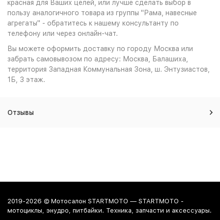
красная для Ваших целей, или лучше сделать выбор в
пользу аналогичного товара из группы "Рама, навесные
агрегаты" - обратитесь к нашему консультанту по
телефону или через онлайн-чат.
Вы можете оформить доставку по городу Москва или
забрать самовывозом по адресу: Москва, Балашиха,
территория Западная Коммунальная Зона, ш. Энтузиастов,
1Б, 3 этаж.
Отзывы
2019-2026 © Мотосалон STARTMOTO — STARTMOTO -
мотоциклы, энудро, питбайки. Техника, запчасти и аксессуары.