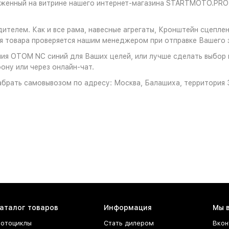
оженный на витрине нашего интернет-магазина STARTMOTO.PRO 
дителем. Как и все рама, навесные агрегаты, Кронштейн сцепл
 товара проверяется нашим менеджером при отправке Вашего з
ия OTOM NC синий для Ваших целей, или лучше сделать выбор в 
ону или через онлайн-чат.
брать самовывозом по адресу: Москва, Балашиха, территория З
аталог товаров
Информация
Мы 
отоциклы
Стать дилером
Вкон