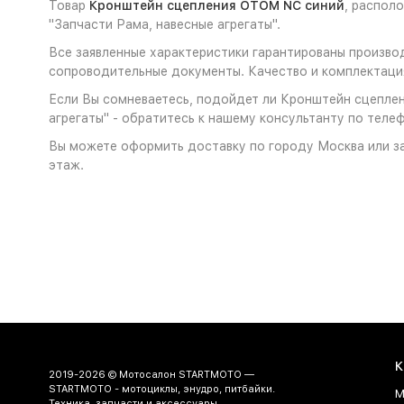
Товар
Кронштейн сцепления OTOM NC синий
, распол
"Запчасти Рама, навесные агрегаты".
Все заявленные характеристики гарантированы произво
сопроводительные документы. Качество и комплектация
Если Вы сомневаетесь, подойдет ли Кронштейн сцеплен
агрегаты" - обратитесь к нашему консультанту по телеф
Вы можете оформить доставку по городу Москва или за
этаж.
К
2019-2026 © Мотосалон STARTMOTO —
STARTMOTO - мотоциклы, энудро, питбайки.
М
Техника, запчасти и аксессуары.