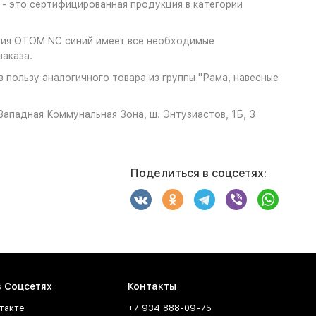
- это сертифицированная продукция в категории
ения OTOM NC синий имеет все необходимые
аказа.
пользу аналогичного товара из группы "Рама, навесные
ападная Коммунальная Зона, ш. Энтузиастов, 1Б, 3
Поделиться в соцсетях:
в Соцсетях
Контакты
такте
+7 934 888-09-75