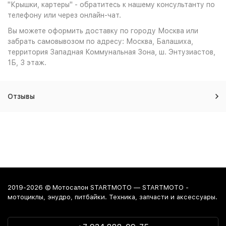
"Крышки, картеры" - обратитесь к нашему консультанту по
телефону или через онлайн-чат.
Вы можете оформить доставку по городу Москва или
забрать самовывозом по адресу: Москва, Балашиха,
территория Западная Коммунальная Зона, ш. Энтузиастов,
1Б, 3 этаж.
Отзывы
2019-2026 © Мотосалон STARTMOTO — STARTMOTO -
мотоциклы, энудро, питбайки. Техника, запчасти и аксессуары.