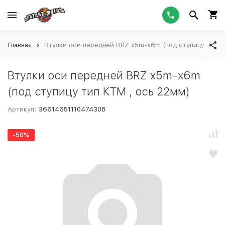
Главная
Втулки оси передней BRZ x5m-x6m (под ступицу тип К
Втулки оси передней BRZ x5m-x6m
(под ступицу тип КТМ , ось 22мм)
Артикул:
36614651110474308
-50%