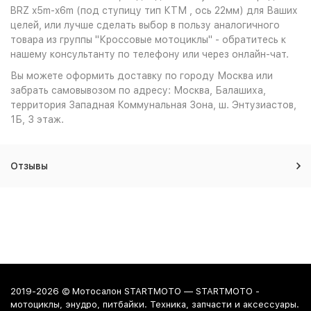
BRZ x5m-x6m (под ступицу тип КТМ , ось 22мм) для Ваших
целей, или лучше сделать выбор в пользу аналогичного
товара из группы "Кроссовые мотоциклы" - обратитесь к
нашему консультанту по телефону или через онлайн-чат.
Вы можете оформить доставку по городу Москва или
забрать самовывозом по адресу: Москва, Балашиха,
территория Западная Коммунальная Зона, ш. Энтузиастов,
1Б, 3 этаж.
Отзывы
2019-2026 © Мотосалон STARTMOTO — STARTMOTO -
мотоциклы, энудро, питбайки. Техника, запчасти и аксессуары.