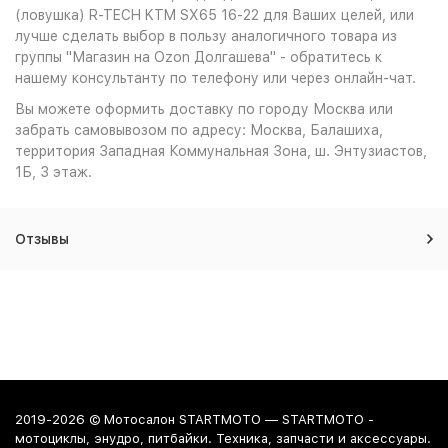
(ловушка) R-TECH KTM SX65 16-22 для Ваших целей, или
лучше сделать выбор в пользу аналогичного товара из
группы "Магазин на Ozon Долгашева" - обратитесь к
нашему консультанту по телефону или через онлайн-чат.
Вы можете оформить доставку по городу Москва или
забрать самовывозом по адресу: Москва, Балашиха,
территория Западная Коммунальная Зона, ш. Энтузиастов,
1Б, 3 этаж.
Отзывы
2019-2026 © Мотосалон STARTMOTO — STARTMOTO -
мотоциклы, энудро, питбайки. Техника, запчасти и аксессуары.