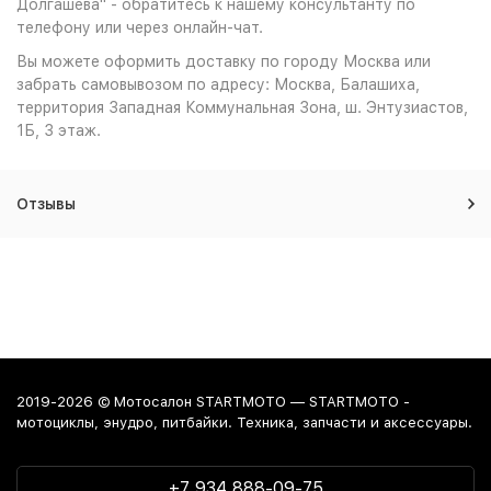
Долгашева" - обратитесь к нашему консультанту по
телефону или через онлайн-чат.
Вы можете оформить доставку по городу Москва или
забрать самовывозом по адресу: Москва, Балашиха,
территория Западная Коммунальная Зона, ш. Энтузиастов,
1Б, 3 этаж.
Отзывы
2019-2026 © Мотосалон STARTMOTO — STARTMOTO -
мотоциклы, энудро, питбайки. Техника, запчасти и аксессуары.
+7 934 888-09-75