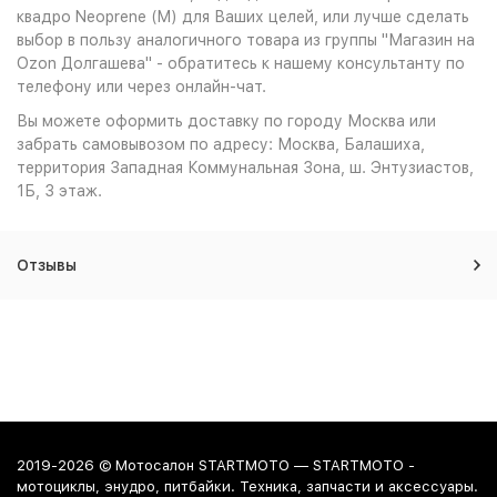
квадро Neoprene (M) для Ваших целей, или лучше сделать
выбор в пользу аналогичного товара из группы "Магазин на
Ozon Долгашева" - обратитесь к нашему консультанту по
телефону или через онлайн-чат.
Вы можете оформить доставку по городу Москва или
забрать самовывозом по адресу: Москва, Балашиха,
территория Западная Коммунальная Зона, ш. Энтузиастов,
1Б, 3 этаж.
Отзывы
2019-2026 © Мотосалон STARTMOTO — STARTMOTO -
мотоциклы, энудро, питбайки. Техника, запчасти и аксессуары.