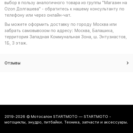
выбор в пользу аналогичного товара из группы "Магазин на
Ozon Долгашева" - обратитесь к нашему консультанту по
телефону или через онлайн-чат.
Вы можете оформить доставку по городу Москва или
забрать самовывозом по адресу: Москва, Балашиха,
территория Западная Коммунальная Зона, ш. Энтузиастов,
1Б, 3 этаж.
Отзывы
2019-2026 © Мотосалон STARTMOTO — STARTMOTO -
мотоциклы, энудро, питбайки. Техника, запчасти и аксессуары.