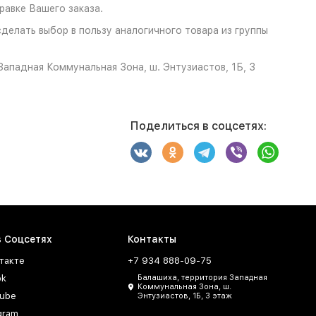
авке Вашего заказа.
делать выбор в пользу аналогичного товара из группы
ападная Коммунальная Зона, ш. Энтузиастов, 1Б, 3
Поделиться в соцсетях:
в Соцсетях
Контакты
такте
+7 934 888-09-75
ok
Балашиха, территория Западная
Коммунальная Зона, ш.
ube
Энтузиастов, 1Б, 3 этаж
gram