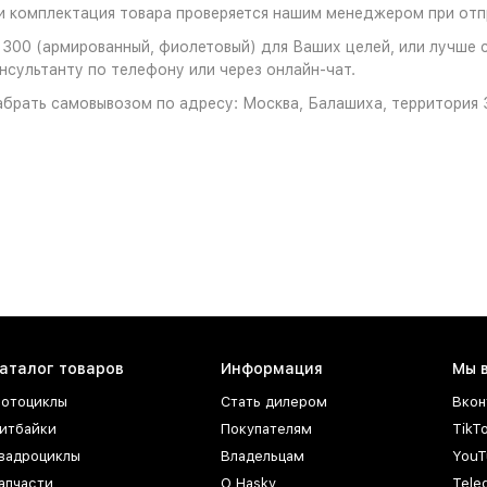
 комплектация товара проверяется нашим менеджером при отпр
300 (армированный, фиолетовый) для Ваших целей, или лучше с
нсультанту по телефону или через онлайн-чат.
брать самовывозом по адресу: Москва, Балашиха, территория З
аталог товаров
Информация
Мы 
отоциклы
Стать дилером
Вкон
итбайки
Покупателям
TikT
вадроциклы
Владельцам
YouT
апчасти
О Hasky
Tele