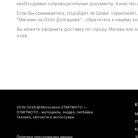
необходимые сопроводительные документы. Качество и
Если Вы сомневаетесь, подойдет ли Шланг тормозной L 
"Магазин на Ozon Долгашева" - обратитесь к нашему ко
Вы можете оформить доставку по городу Москва или за
этаж.
К
2019-2026 © Мотосалон STARTMOTO —
STARTMOTO - мотоциклы, энудро, питбайки.
М
Техника, запчасти и аксессуары.
П
К
З
Политика персональных данных