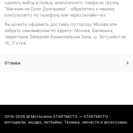
сделать выбор в пользу аналогичного товара из группы
"Магазин на Ozon Долгашева" - обратитесь к нашему
консультанту по телефону или через онлайн-чат.
Вы можете оформить доставку по городу Москва или
забрать самовывозом по адресу: Москва, Балашиха,
территория Западная Коммунальная Зона, ш. Энтузиастов,
1Б, 3 этаж.
Отзывы
2019-2026 © Мотосалон STARTMOTO — STARTMOTO -
мотоциклы, энудро, питбайки. Техника, запчасти и аксессуары.