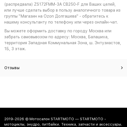
(распредвала) ZS172FMM-3A CB250-F для Ваших целей,
или лучше сделать выбор в пользу аналогичного товара из
группы "Магазин на Ozon Долгашева" - обратитесь к
нашему консультанту по телефону или через онлайн-чат.
Вы можете оформить доставку по городу Москва или
забрать самовывозом по адресу: Москва, Балашиха,
территория Западная Коммунальная Зона, ш. Энтузиастов,
1Б, 3 этаж.
Отзывы
2019-2026 © Мотосалон STARTMOTO — STARTMOTO -
мотоциклы, энудро, питбайки. Техника, запчасти и аксессуары.