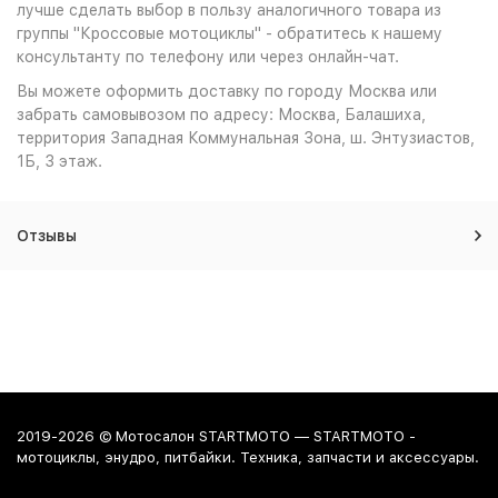
лучше сделать выбор в пользу аналогичного товара из
группы "Кроссовые мотоциклы" - обратитесь к нашему
консультанту по телефону или через онлайн-чат.
Вы можете оформить доставку по городу Москва или
забрать самовывозом по адресу: Москва, Балашиха,
территория Западная Коммунальная Зона, ш. Энтузиастов,
1Б, 3 этаж.
Отзывы
2019-2026 © Мотосалон STARTMOTO — STARTMOTO -
мотоциклы, энудро, питбайки. Техника, запчасти и аксессуары.