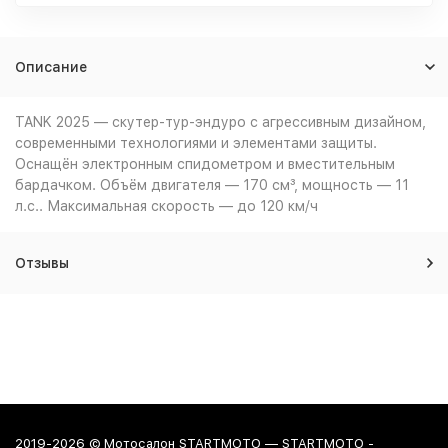
Описание
TANK 2025 — скутер-тур-эндуро с агрессивным дизайном,
современными технологиями и элементами защиты.
Оснащён электронным спидометром и вместительным
бардачком. Объём двигателя — 170 см³, мощность — 11
л.с.. Максимальная скорость — до 120 км/ч
Отзывы
2019-2026 © Мотосалон STARTMOTO — STARTMOTO -