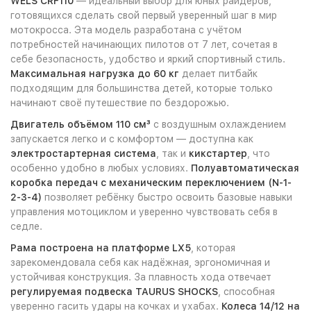
WELS CRF110
— идеальный выбор для юных райдеров,
готовящихся сделать свой первый уверенный шаг в мир
мотокросса. Эта модель разработана с учётом
потребностей начинающих пилотов от 7 лет, сочетая в
себе безопасность, удобство и яркий спортивный стиль.
Максимальная нагрузка до 60 кг
делает питбайк
подходящим для большинства детей, которые только
начинают своё путешествие по бездорожью.
Двигатель объёмом 110 см³
с воздушным охлаждением
запускается легко и с комфортом — доступна как
электростартерная система
, так и
кикстартер
, что
особенно удобно в любых условиях.
Полуавтоматическая
коробка передач с механическим переключением (N-1-
2-3-4)
позволяет ребёнку быстро освоить базовые навыки
управления мотоциклом и уверенно чувствовать себя в
седле.
Рама построена на платформе LX5
, которая
зарекомендовала себя как надёжная, эргономичная и
устойчивая конструкция. За плавность хода отвечает
регулируемая подвеска TAURUS SHOCKS
, способная
уверенно гасить удары на кочках и ухабах.
Колеса 14/12 на