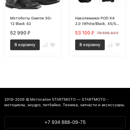
Мотоботы Gaerne SG-
Наколенники POD K4
12 Black 42
2.0 (White/Black, XS/S,
2024 (K4024-058-
52 990
53 100
78 606,40
₽
₽
₽
XS/SM))
В корзину
В корзину
2019-2026 © Мотосалон STARTMOTO — STARTMOTO -
мотоциклы, энудро, питбайки. Техника, запчасти и аксессуары.
+7 934 888-09-75