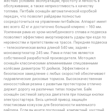
жёстких условиях эксплуатации, простоту и лёгкость в
обслуживании, а также неприхотливость к качеству
топлива. Питбайк оснащён автоматической коробкой
передач, что позволит райдерам полностью
сосредоточиться на управлении питбайком. Аппарат имеет
вес всего 42 кг и достаточно большой клиренс – 160 мм.
Усиленная рама из хром-молибденового сплава и подвеска
позволяют эффективно амортизировать удары при езде по
неровностям и препятствиям на трассе. Передняя подвеска
– телескопическая вилка длиной 540 мм, задняя –
моноамортизатор 245 мм. Рама и пластик являются
собственной разработкой производителя. Мотоцикл
оснащён классическими алюминиевыми спицованными
колёсами диаметром 10 дюймов. Эффективное и
безопасное замедление с любых скоростей обеспечивают
гидравлические дисковые тормоза. Высококачественная
износостойкая резина с развитым протектором отлично
держит дорогу на различных типах покрытия. Байк
оснащён системой запуска двигателя при помощи кнопки
электростартера. Весь цепной привод защищён
пластиковым кожухом для безопасности маленького
райдера. Если вы ищете послушный, компактный, шустрый,