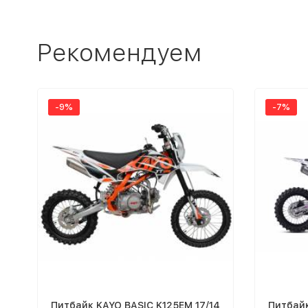
Рекомендуем
-9%
-7%
Питбайк KAYO BASIC K125EM 17/14
Питбайк