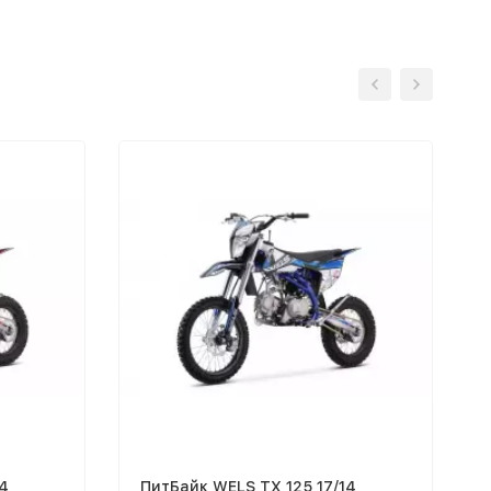
14
ПитБайк WELS TX 125 17/14