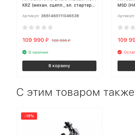
KRZ (механ. сцепл., эл. стартер
MSD (H
2024 г.) (, заводская упаковка,
Артикул:
3661465111046538
Артикул:
1560012-789-2468) MSD (12М)
109 990
109 9
₽
120 990
₽
В наличии
Остал
В корзину
C этим товаром также
-18%