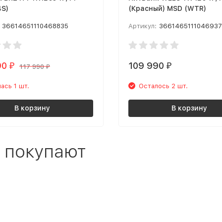
4S)
(Красный) MSD (WTR)
36614651110468835
Артикул:
366146511104693
90
109 990
₽
₽
117 990
₽
ась 1 шт.
Осталось 2 шт.
В корзину
В корзину
 покупают