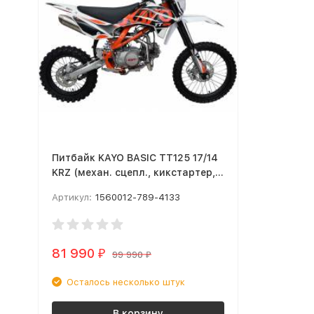
Питбайк KAYO BASIC TT125 17/14
KRZ (механ. сцепл., кикстартер,
2022 г.), , заводская упаковка,
Артикул:
1560012-789-4133
1560012-789-4133 MSD (TT125)
81 990
₽
99 990
₽
Осталось несколько штук
В корзину